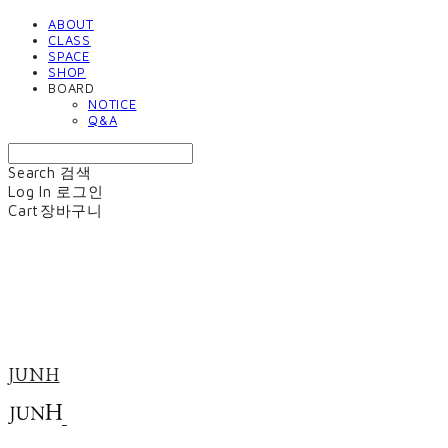
ABOUT
CLASS
SPACE
SHOP
BOARD
NOTICE
Q&A
Search
검색
Log In
로그인
Cart
장바구니
JUNH