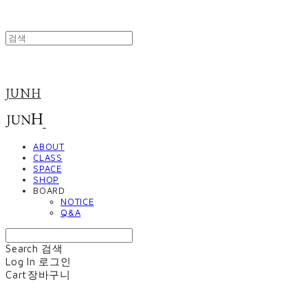
JUNH
ABOUT
CLASS
SPACE
SHOP
BOARD
NOTICE
Q&A
Search
검색
Log In
로그인
Cart
장바구니